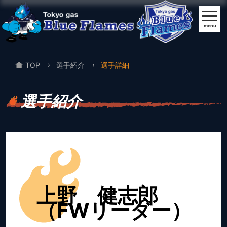
menu
TOP
選手紹介
選手詳細
選手紹介
上野 健志郎
（FWリーダー）