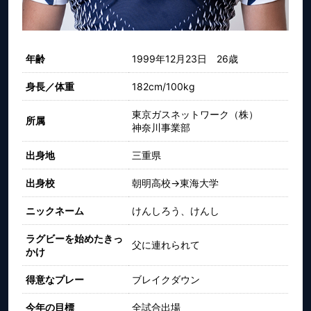
年齢
1999年12月23日 26歳
身長／体重
182cm/100kg
東京ガスネットワーク（株）
所属
神奈川事業部
出身地
三重県
出身校
朝明高校→東海大学
ニックネーム
けんしろう、けんし
ラグビーを始めたきっ
父に連れられて
かけ
得意なプレー
ブレイクダウン
今年の目標
全試合出場