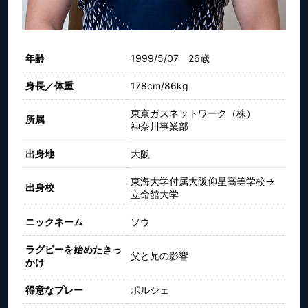
年齢
1999/5/07 26歳
身長／体重
178cm/86kg
東京ガスネットワーク（株）
所属
神奈川事業部
出身地
大阪
東海大学付属大阪仰星高等学校→
出身校
立命館大学
ニックネーム
ソウ
ラグビーを始めたきっ
父と兄の影響
かけ
得意なプレー
ポルシェ