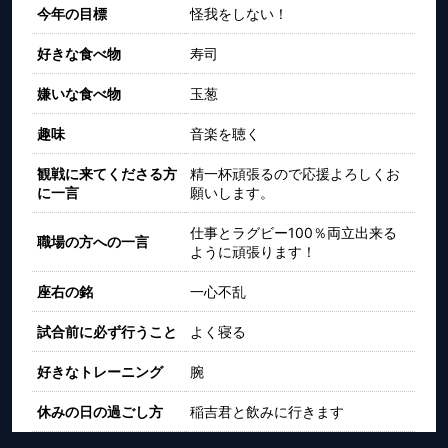
今年の目標
怪我をしない！
好きな食べ物
寿司
嫌いな食べ物
玉葱
趣味
音楽を聴く
観戦に来てくださる方
精一杯頑張るので応援よろしくお
に一言
願いします。
仕事とラグビー100％両立出来る
職場の方への一言
ように頑張ります！
座右の銘
一心不乱
試合前に必ず行うこと
よく寝る
好きなトレーニング
腕
休みの日の過ごし方
稲吉君と飲みに行きます