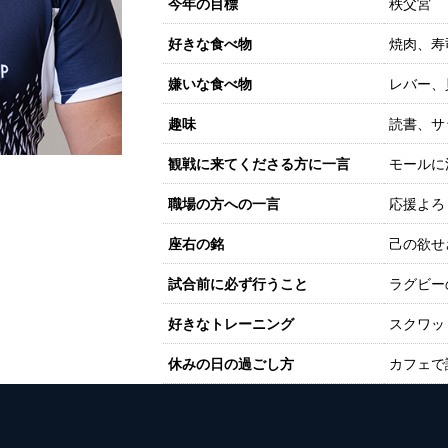
今年の目標
秩父宮
好きな食べ物
焼肉、寿
嫌いな食べ物
レバー、
趣味
読書、サ
観戦に来てくださる方に一言
モールに
職場の方への一言
応援よろ
座右の銘
己の欲せ
試合前に必ず行うこと
ラグビー
好きなトレーニング
スクワッ
休みの日の過ごし方
カフェで