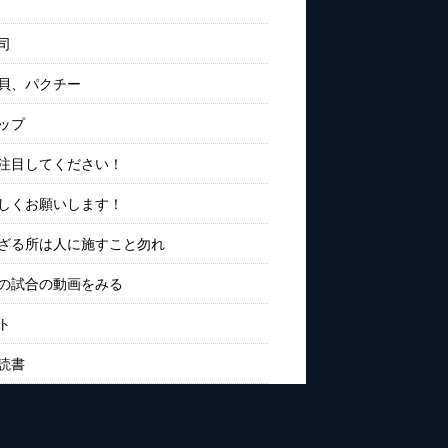
司
貝、パクチー
ップ
注目してください！
しくお願いします！
ざる所は人に施すこと勿れ
の試合の動画をみる
ト
読書