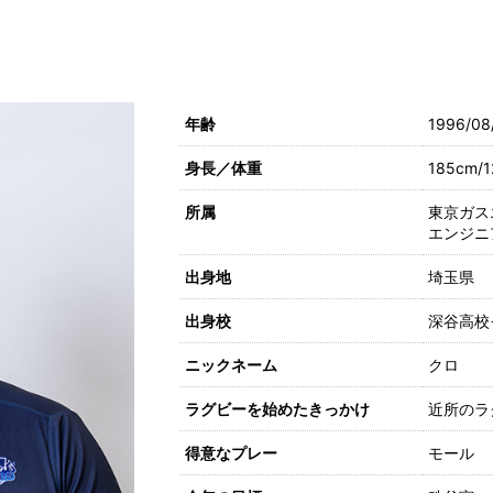
年齢
1996/0
身長／体重
185cm/1
所属
東京ガス
エンジニ
出身地
埼玉県
出身校
深谷高校
ニックネーム
クロ
ラグビーを始めたきっかけ
近所のラ
得意なプレー
モール